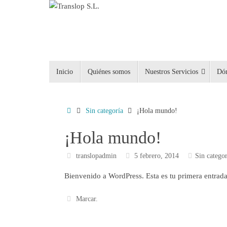
Saltar
al
contenido
Saltar
Inicio
Quiénes somos
Nuestros Servicios
Dó
al
contenido
Inicio
Sin categoría
¡Hola mundo!
¡Hola mundo!
translopadmin
5 febrero, 2014
Sin categor
Bienvenido a WordPress. Esta es tu primera entrada.
Marcar
.