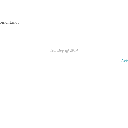
comentario.
Translop @ 2014
Avi