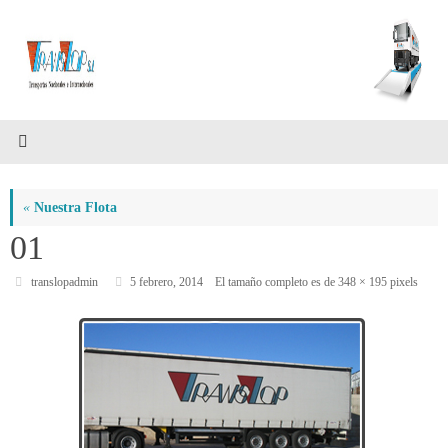
Saltar
al
contenido
«
Nuestra Flota
01
translopadmin
5 febrero, 2014
El tamaño completo es de
348 × 195
pixels