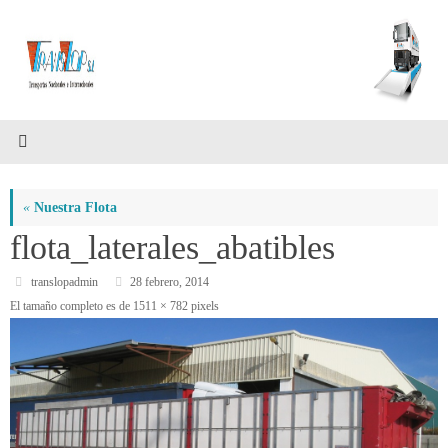
Saltar
al
contenido
«
Nuestra Flota
flota_laterales_abatibles
translopadmin
28 febrero, 2014
El tamaño completo es de
1511 × 782
pixels